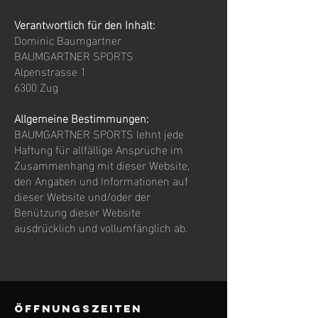
Verantwortlich für den Inhalt:
Dominic Baumgartner
BAUMGARTNER SPORTS
Alpenstrasse 1
6300 Zug
Allgemeine Bestimmungen:
BAUMGARTNER SPORTS lehnt jede
Haftung für allfällige Ansprüche im
Zusammenhang mit dieser Website,
den Angaben und Informationen auf
dieser Website und/oder der
Benützung dieser Website
ausdrücklich und vollumfänglich ab.
ÖFFNUNGSZEITEN