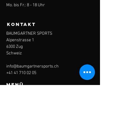
Mo. bis Fr.: 8 - 18 Uhr
KONTAKT
BAUMGARTNER SPORTS
Alpenstrasse 1
6300 Zug
Schweiz
info@baumgartnersports.ch
+41 41 710 02 05
Menü
Start
Über uns
Leistungen
Kontakt